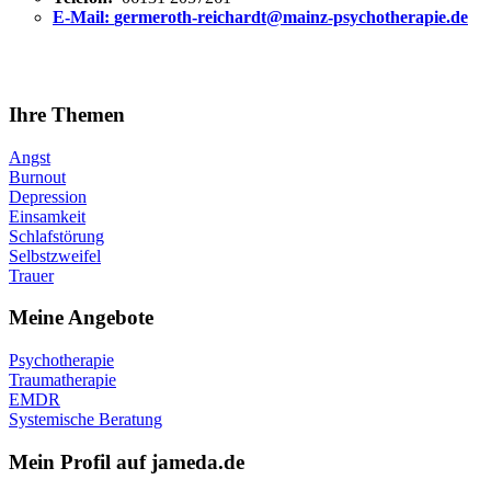
E-Mail:
germeroth-reichardt@mainz-psychotherapie.de
Ihre Themen
Angst
Burnout
Depression
Einsamkeit
Schlafstörung
Selbstzweifel
Trauer
Meine Angebote
Psychotherapie
Traumatherapie
EMDR
Systemische Beratung
Mein Profil auf jameda.de