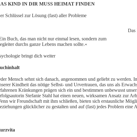
AS KIND IN DIR MUSS HEIMAT FINDEN
er Schlüssel zur Lösung (fast) aller Probleme
Das 
Ein Buch, das man nicht nur einmal lesen, sondern zum
egleiter durchs ganze Lebens machen sollte.«
sychologie bringt dich weiter
uchinhalt
eder Mensch sehnt sich danach, angenommen und geliebt zu werden. Im
nserer Kindheit das nötige Selbst- und Urvertrauen, das uns als Erwac
rfahrenen Kränkungen prägen sich ein und bestimmen unbewusst unser
rfolgsautorin Stefanie Stahl hat einen neuen, wirksamen Ansatz zur Ar
enn wir Freundschaft mit ihm schließen, bieten sich erstaunliche Mögli
eziehungen glücklicher zu gestalten und auf (fast) jedes Problem eine 
urzvita